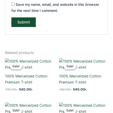
Save my name, email, and website in this browser
for the next time I comment.
Related products
Original
Current
Original
Current
price
price
price
price
Sale!
Sale!
Sale!
Sale!
was:
is:
was:
is:
740.00৳ .
540.00৳ .
740.00৳ .
540.00৳ .
100% Mercerized Cotton
100% Mercerized Cotton
Premium T-shirt
Premium T-shirt
740.00
৳
540.00
৳
740.00
৳
540.00
৳
Original
Current
Original
Current
price
price
price
price
Sale!
Sale!
Sale!
Sale!
was:
is:
was:
is: