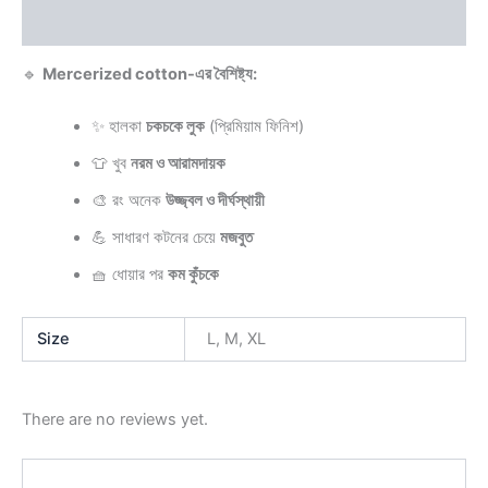
Reviews (0)
🔹
Mercerized cotton-এর বৈশিষ্ট্য:
✨ হালকা
চকচকে লুক
(প্রিমিয়াম ফিনিশ)
👕 খুব
নরম ও আরামদায়ক
🎨 রং অনেক
উজ্জ্বল ও দীর্ঘস্থায়ী
💪 সাধারণ কটনের চেয়ে
মজবুত
🧺 ধোয়ার পর
কম কুঁচকে
Size
L, M, XL
There are no reviews yet.