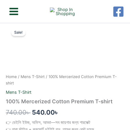
Skip
to
content
100%
Original
Current
Mercerized
Sale!
Cotton
price
price
Premium
was:
is:
T-
shirt
740.00৳ .
540.00৳ .
quantity
Home
/
Mens T-Shirt
/ 100% Mercerized Cotton Premium T-
shirt
Mens T-Shirt
100% Mercerized Cotton Premium T-shirt
740.00
৳
540.00
৳
👉 ডেইলি ইউজ, অফিস, আড্ডা—সব জায়গার জন্য পারফেক্ট
👉 যারা স্টাইল + কমফোর্ট দুইটাই চান, তাদের জন্য বেস্ট চয়েস