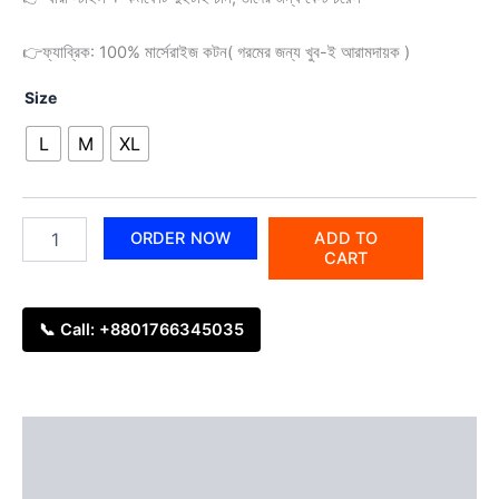
👉ফ্যাব্রিক: 100% মার্সেরাইজ কটন( গরমের জন্য খুব-ই আরামদায়ক )
Size
L
M
XL
ORDER NOW
ADD TO
CART
📞 Call: +8801766345035
Description
Additional information