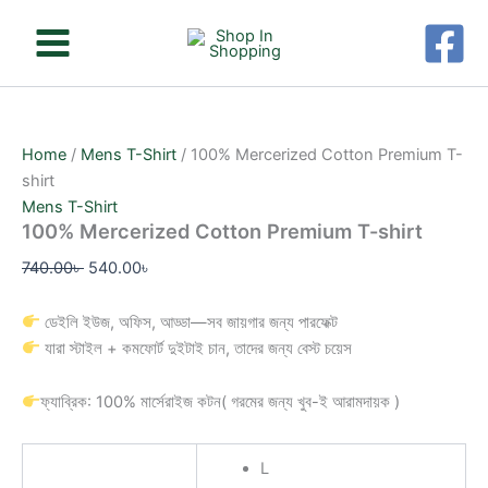
100%
Skip
Original
Original
Original
Original
Original
Current
Current
Current
Current
Current
Mercerized
Sale!
Sale!
Sale!
Sale!
Sale!
Sale!
Sale!
Sale!
Sale!
to
price
price
price
price
price
price
price
price
price
price
Cotton
content
was:
was:
was:
was:
was:
is:
is:
is:
is:
is:
Premium
740.00৳ .
740.00৳ .
740.00৳ .
740.00৳ .
740.00৳ .
540.00৳ .
540.00৳ .
540.00৳ .
540.00৳ .
540.00৳ .
T-
shirt
quantity
Home
/
Mens T-Shirt
/ 100% Mercerized Cotton Premium T-
shirt
Mens T-Shirt
100% Mercerized Cotton Premium T-shirt
740.00
৳
540.00
৳
ডেইলি ইউজ, অফিস, আড্ডা—সব জায়গার জন্য পারফেক্ট
যারা স্টাইল + কমফোর্ট দুইটাই চান, তাদের জন্য বেস্ট চয়েস
ফ্যাব্রিক: 100% মার্সেরাইজ কটন( গরমের জন্য খুব-ই আরামদায়ক )
L