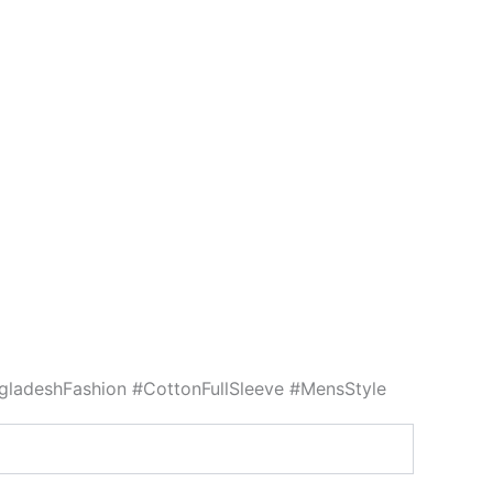
ngladeshFashion #CottonFullSleeve #MensStyle