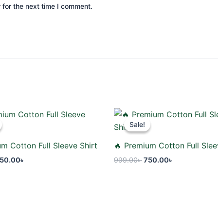
 for the next time I comment.
riginal
Current
Original
Current
rice
price
price
price
Sale!
Sale!
as:
is:
was:
is:
99.00৳ .
750.00৳ .
999.00৳ .
750.00৳ .
m Cotton Full Sleeve Shirt
🔥 Premium Cotton Full Slee
50.00
৳
999.00
৳
750.00
৳