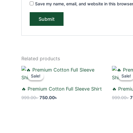
Save my name, email, and website in this browser
Related products
Original
Current
O
price
price
p
Sale!
Sale!
Sale!
Sale!
was:
is:
w
999.00৳ .
750.00৳ .
9
🔥 Premium Cotton Full Sleeve Shirt
🔥 Premiu
999.00
৳
750.00
৳
999.00
৳
7