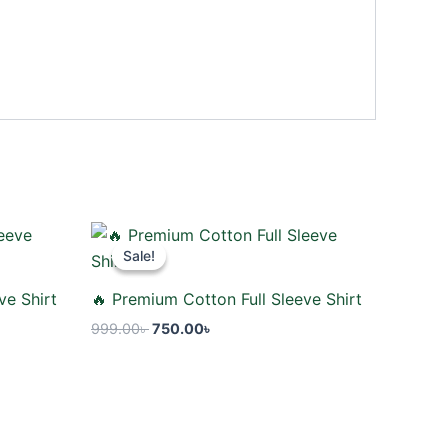
Original
Current
price
price
Sale!
Sale!
was:
is:
999.00৳ .
750.00৳ .
ve Shirt
🔥 Premium Cotton Full Sleeve Shirt
999.00
৳
750.00
৳