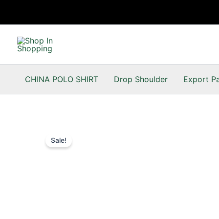
Skip
to
content
CHINA POLO SHIRT
Drop Shoulder
Export P
Sale!