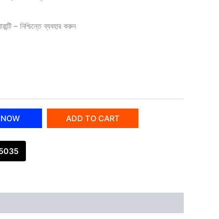
ন্টি – নিশ্চিন্তে ব্যবহার করুন
 NOW
ADD TO CART
45035