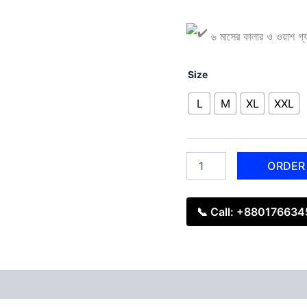
৬ মাসের কালার ও ওয়াশ গ্যারা
Size
L
M
XL
XXL
ORDER
📞 Call: +88017663
 (0)