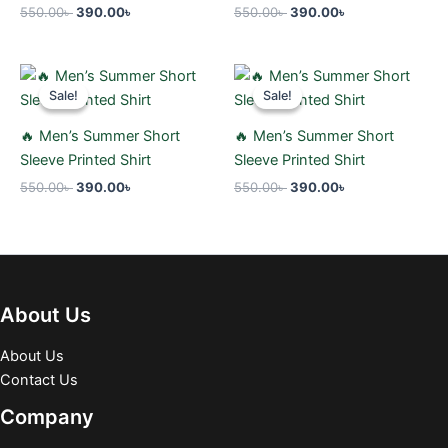
550.00
৳
390.00
৳
550.00
৳
390.00
৳
Original
Current
Original
Current
price
price
price
price
Sale!
Sale!
Sale!
Sale!
was:
is:
was:
is:
550.00৳ .
390.00৳ .
550.00৳ .
390.00৳ .
🔥 Men’s Summer Short
🔥 Men’s Summer Short
Sleeve Printed Shirt
Sleeve Printed Shirt
550.00
৳
390.00
৳
550.00
৳
390.00
৳
About Us
About Us
Contact Us
Company