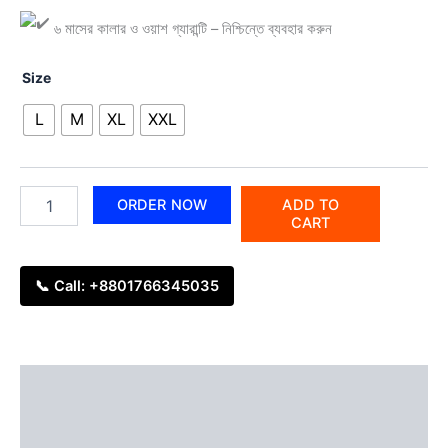
৬ মাসের কালার ও ওয়াশ গ্যারান্টি – নিশ্চিন্তে ব্যবহার করুন
Size
L
M
XL
XXL
ORDER NOW
ADD TO
CART
📞 Call: +8801766345035
Description
Additional information