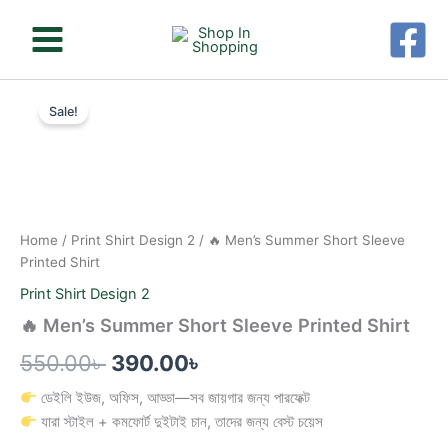
Skip
to
content
🔥
Original
Current
Men’s
Sale!
Summer
price
price
Short
was:
is:
Sleeve
Printed
550.00৳ .
390.00৳ .
Shirt
quantity
Home
/
Print Shirt Design 2
/ 🔥 Men’s Summer Short Sleeve
Printed Shirt
Print Shirt Design 2
🔥 Men’s Summer Short Sleeve Printed Shirt
550.00
৳
390.00
৳
ডেইলি ইউজ, অফিস, আড্ডা—সব জায়গার জন্য পারফেক্ট
যারা স্টাইল + কমফোর্ট দুইটাই চান, তাদের জন্য বেস্ট চয়েস