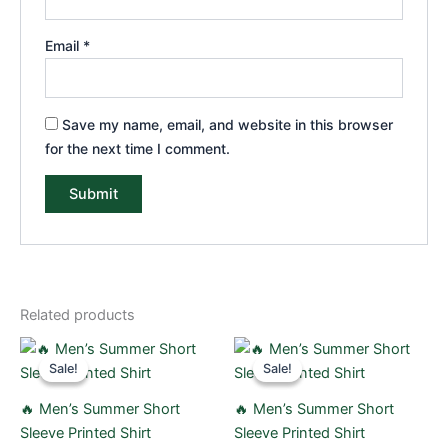
Email
*
Save my name, email, and website in this browser
for the next time I comment.
Related products
Original
Current
Original
Current
price
price
price
price
Sale!
Sale!
Sale!
Sale!
was:
is:
was:
is:
550.00৳ .
390.00৳ .
550.00৳ .
390.00৳ .
🔥 Men’s Summer Short
🔥 Men’s Summer Short
Sleeve Printed Shirt
Sleeve Printed Shirt