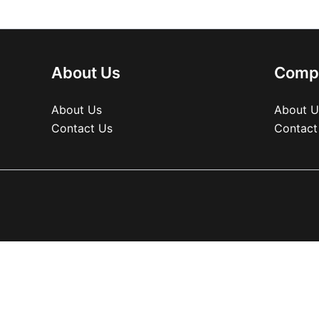
About Us
Comp
About Us
About U
Contact Us
Contact
Shopping cart
0
There are no products in the cart!
Continue shopping
0