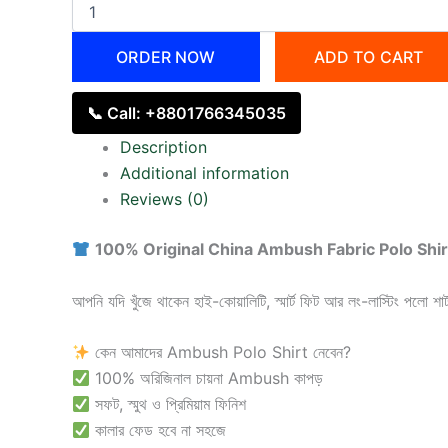
ORDER NOW
ADD TO CART
📞 Call: +8801766345035
Description
Additional information
Reviews (0)
100% Original China Ambush Fabric Polo Shir
আপনি যদি খুঁজে থাকেন হাই-কোয়ালিটি, স্মার্ট ফিট আর লং-লাস্টিং পলো শা
কেন আমাদের Ambush Polo Shirt নেবেন?
100% অরিজিনাল চায়না Ambush কাপড়
সফট, স্মুথ ও প্রিমিয়াম ফিনিশ
কালার ফেড হবে না সহজে