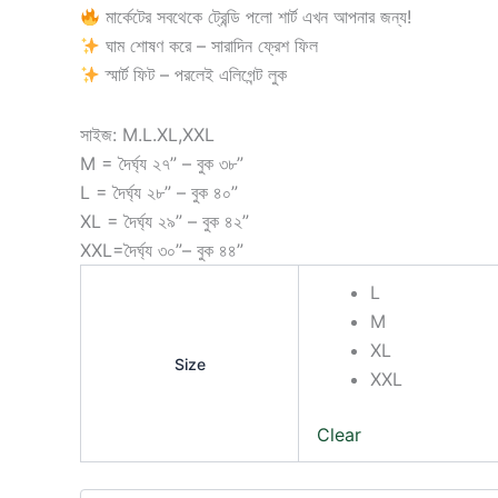
মার্কেটের সবথেকে ট্রেন্ডি পলো শার্ট এখন আপনার জন্য!
ঘাম শোষণ করে – সারাদিন ফ্রেশ ফিল
স্মার্ট ফিট – পরলেই এলিগেন্ট লুক
সাইজ: M.L.XL,XXL
M = দৈর্ঘ্য ২৭” – বুক ৩৮”
L = দৈর্ঘ্য ২৮” – বুক ৪০”
XL = দৈর্ঘ্য ২৯” – বুক ৪২”
XXL=দৈর্ঘ্য ৩০”– বুক ৪৪”
L
M
XL
Size
XXL
Clear