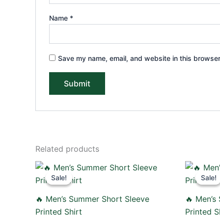
Name
*
Save my name, email, and website in this browser
Related products
Original
Current
O
price
price
p
Sale!
Sale!
Sale!
Sale!
was:
is:
w
750.00৳ .
490.00৳ .
7
🔥 Men’s Summer Short Sleeve
🔥 Men’s
Printed Shirt
Printed S