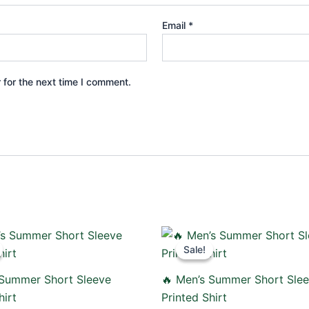
Email
*
 for the next time I comment.
riginal
Current
Original
Current
rice
price
price
price
Sale!
Sale!
as:
is:
was:
is:
50.00৳ .
490.00৳ .
750.00৳ .
490.00৳ .
 Summer Short Sleeve
🔥 Men’s Summer Short Sle
hirt
Printed Shirt