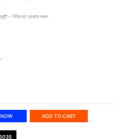
ন্টি – নিশ্চিন্তে ব্যবহার করুন
০”
 NOW
ADD TO CART
45035