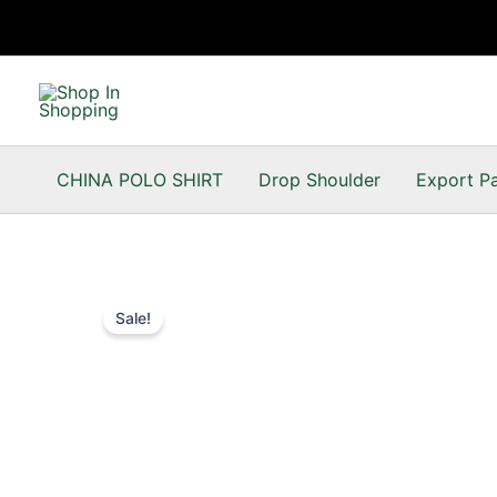
Skip
to
content
CHINA POLO SHIRT
Drop Shoulder
Export P
Sale!