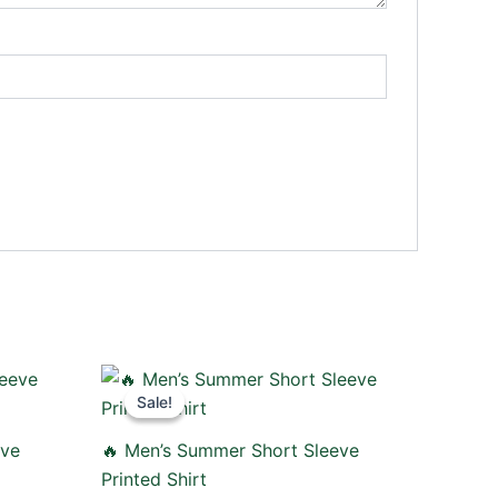
Original
Current
price
price
Sale!
Sale!
was:
is:
750.00৳ .
490.00৳ .
eve
🔥 Men’s Summer Short Sleeve
Printed Shirt