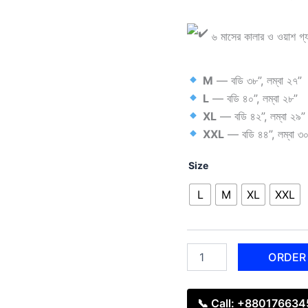
৬ মাসের কালার ও ওয়াশ গ্যারা
M
— বডি ৩৮”, লম্বা ২৭”
L
— বডি ৪০”, লম্বা ২৮”
XL
— বডি ৪২”, লম্বা ২৯”
XXL
— বডি ৪৪”, লম্বা ৩
Size
L
M
XL
XXL
ORDER
📞 Call: +88017663