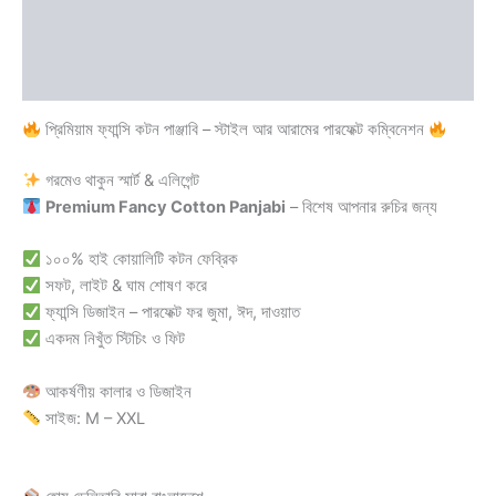
Additional information
Reviews (0)
প্রিমিয়াম ফ্যান্সি কটন পাঞ্জাবি – স্টাইল আর আরামের পারফেক্ট কম্বিনেশন
গরমেও থাকুন স্মার্ট & এলিগেন্ট
Premium Fancy Cotton Panjabi
– বিশেষ আপনার রুচির জন্য
১০০% হাই কোয়ালিটি কটন ফেব্রিক
সফট, লাইট & ঘাম শোষণ করে
ফ্যান্সি ডিজাইন – পারফেক্ট ফর জুমা, ঈদ, দাওয়াত
একদম নিখুঁত স্টিচিং ও ফিট
আকর্ষণীয় কালার ও ডিজাইন
সাইজ: M – XXL