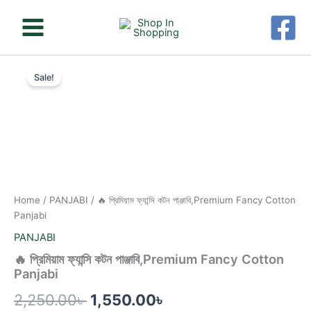
Skip
to
content
🔥
Original
Current
প্রিমিয়াম
Sale!
ফ্যান্সি
price
price
কটন
was:
is:
পাঞ্জাবি,Premium
Fancy
2,250.00৳ .
1,550.00৳ .
Cotton
Panjabi
quantity
Home
/
PANJABI
/ 🔥 প্রিমিয়াম ফ্যান্সি কটন পাঞ্জাবি,Premium Fancy Cotton
Panjabi
PANJABI
🔥 প্রিমিয়াম ফ্যান্সি কটন পাঞ্জাবি,Premium Fancy Cotton
Panjabi
2,250.00
৳
1,550.00
৳