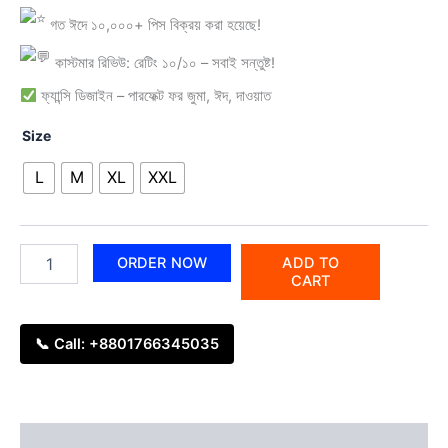
গত ঈদে ১০,০০০+ পিস বিক্রয় করা হয়েছে!
কাস্টমার রিভিউ: রেটিং ১০/১০ – সবাই সন্তুষ্ট!
ফ্যান্সি ডিজাইন – পারফেক্ট ফর জুমা, ঈদ, দাওয়াত
Size
L
M
XL
XXL
ORDER NOW
ADD TO
CART
📞 Call: +8801766345035
Description